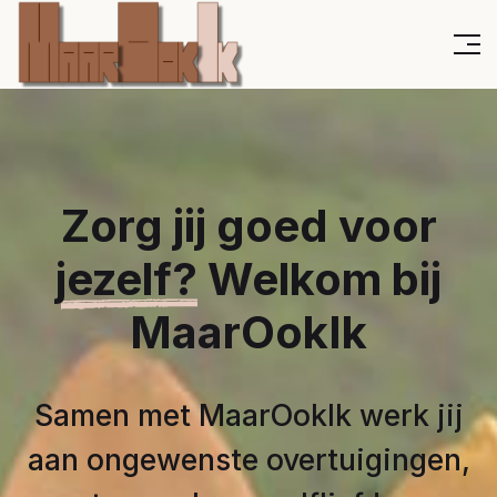
Zorg jij goed voor
jezelf?
Welkom bij
MaarOokIk
Samen met MaarOokIk werk jij
aan ongewenste overtuigingen,