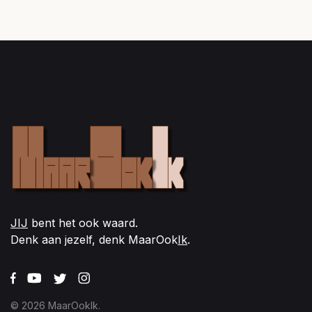
JIJ
bent het ook waard.
Denk aan jezelf, denk MaarOok
Ik
.
© 2026 MaarOokIk.